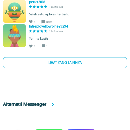
perfct2018
1 bulan lalu
Salah satu aplikasi terbaik.
3
Balas
intrepidyellowpine29294
1 bulan lalu
Terima kasih
4
1
LIHAT YANG LAINNYA
Alternatif Messenger