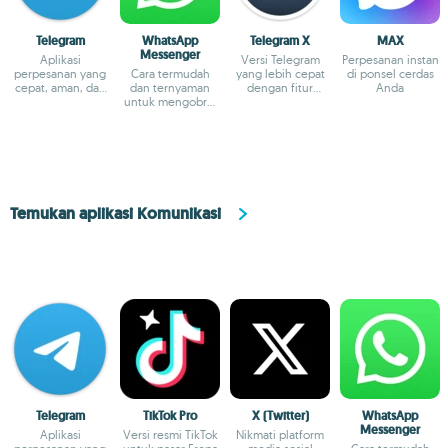
Telegram
WhatsApp
Telegram X
MAX
Messenger
Aplikasi
Versi Telegram
Perpesanan instan
perpesanan yang
Cara termudah
yang lebih cepat
di ponsel cerdas
cepat, aman, dan
dan ternyaman
dengan fitur
Anda
lintas platform
untuk mengobrol
eksperimental
dengan teman-
teman
Temukan aplikasi Komunikasi
Telegram
TikTok Pro
X (Twitter)
WhatsApp
Messenger
Aplikasi
Versi resmi TikTok
Nikmati platform