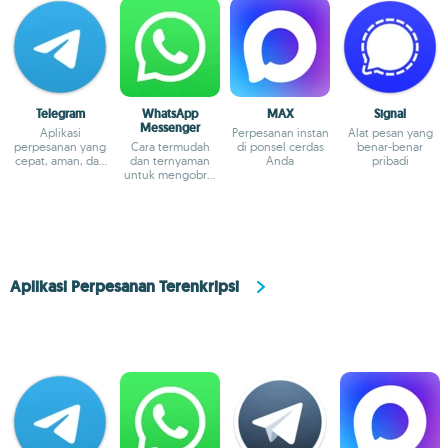
Telegram
WhatsApp
MAX
Signal
Messenger
Aplikasi
Perpesanan instan
Alat pesan yang
perpesanan yang
Cara termudah
di ponsel cerdas
benar-benar
cepat, aman, dan
dan ternyaman
Anda
pribadi
lintas platform
untuk mengobrol
dengan teman-
teman
Aplikasi Perpesanan Terenkripsi