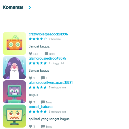
Komentar
crazyvioletpeacock81996
2 hari lalu
Sangat bagus.
Like
Balas
glamorousredfrog49075
1 minggu lalu
Sangat bagus
5
1
glamoroussilverpapaya33781
3 minggu lalu
bagus
3
Balas
official_babana
3 minggu lalu
aplikasi yang sangat bagus
3
Balas