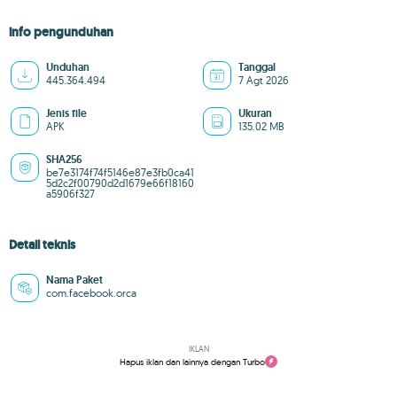
info pengunduhan
Unduhan
Tanggal
445.364.494
7 Agt 2026
Jenis file
Ukuran
APK
135.02 MB
SHA256
be7e3174f74f5146e87e3fb0ca41
5d2c2f00790d2d1679e66f18160
a5906f327
Detail teknis
Nama Paket
com.facebook.orca
IKLAN
Hapus iklan dan lainnya dengan Turbo