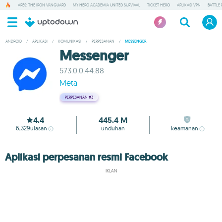
ARES: THE IRON VANGUARD
MY HERO ACADEMIA UNITED SURVIVAL
TICKET HERO
APLIKASI VPN
BATTLE 
ANDROID
/
APLIKASI
/
KOMUNIKASI
/
PERPESANAN
/
MESSENGER
Messenger
573.0.0.44.88
Meta
PERPESANAN
#3
4.4
445.4 M
6,329
ulasan
unduhan
keamanan
Aplikasi perpesanan resmi Facebook
IKLAN