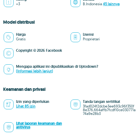
+3
B.Indonesia
45 lainnya
Model distribusi
Harga
Lisensi
Gratis
Proprietari
Copyright © 2026 Facebook
Mengapa aplikasi ini dipublikasikan di Uptodown?
(Informasi lebih lanjut)
Keamanan dan privasi
Izin yang diperlukan
Tanda tangan sertifikat
Lihat 85 izin
3fad024f2dcbe3ee693c96f350f
8e376,664affb7fcdf10ce030771a
74a9e28b3
Lihat laporan keamanan dan
antivirus