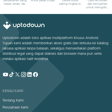
perpesanan yang
untuk pasar Eropa
media sosial
Cara termudah
cepat, aman, dan
paling ringkas di
dan ternyaman
lintas platform
dunia
untuk mengobrol
dengan teman-
teman
Uptodown adalah toko aplikasi multiplatform khusus Android.
Tujuan kami adalah memberikan akses gratis dan terbuka ke katalog
raksasa aplikasi tanpa batasan, sekaligus menyediakan platform
distribusi legal yang dapat diakses dari browser mana pun serta
melalui aplikasi natif resminya.
KENALI KAMI
Tentang Kami
Perusahaan kami