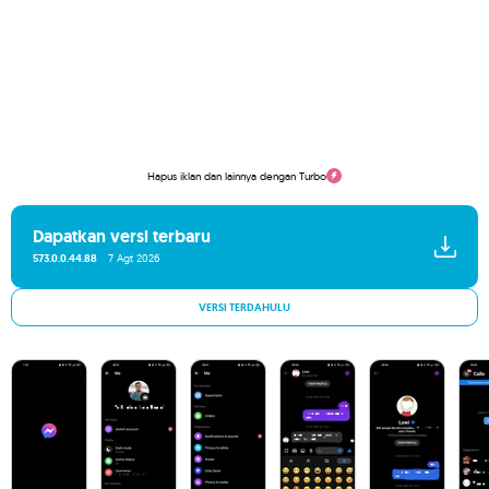
Hapus iklan dan lainnya dengan Turbo
Dapatkan versi terbaru
573.0.0.44.88
7 Agt 2026
VERSI TERDAHULU